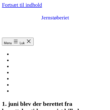
Fortsæt til indhold
Jernstøberiet
Fonden Jernstøberiet, Asaa – vores kulturfabrik
Menu
Luk
Forside
Arrangementer
Information
Artikler
Billeder og video
Facebook
Kontakt
1. juni blev der berettet fra