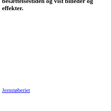
besættelsestiden og vist billeder og
effekter.
Jernstøberiet