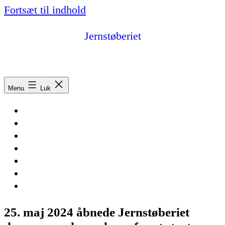
Fortsæt til indhold
Jernstøberiet
Fonden Jernstøberiet, Asaa – vores kulturfabrik
Menu
Luk
Forside
Arrangementer
Information
Artikler
Billeder og video
Facebook
Kontakt
25. maj 2024 åbnede Jernstøberiet