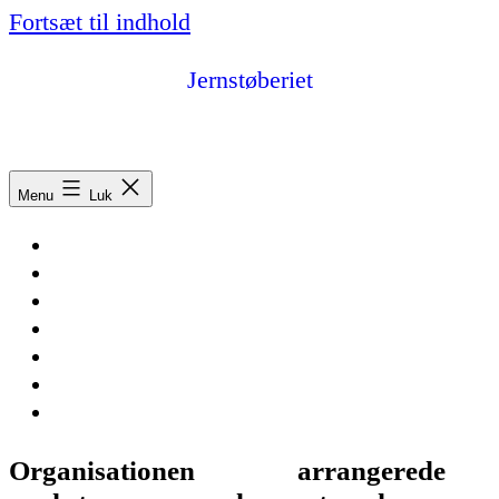
Fortsæt til indhold
Jernstøberiet
Fonden Jernstøberiet, Asaa – vores kulturfabrik
Menu
Luk
Forside
Arrangementer
Information
Artikler
Billeder og video
Facebook
Kontakt
Organisationen
OPUSS
arrangerede